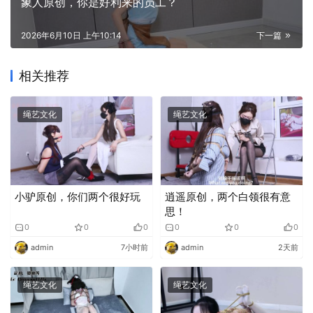
象人原创，你是好利来的员工？
2026年6月10日 上午10:14
下一篇
相关推荐
绳艺文化
绳艺文化
小驴原创，你们两个很好玩
逍遥原创，两个白领很有意
思！
0
0
0
0
0
0
admin
7小时前
admin
2天前
绳艺文化
绳艺文化