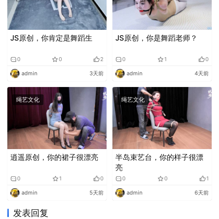
JS原创，你肯定是舞蹈生
JS原创，你是舞蹈老师？
0
0
2
0
1
0
admin
3天前
admin
4天前
绳艺文化
绳艺文化
逍遥原创，你的裙子很漂亮
半岛束艺台，你的样子很漂
亮
0
1
0
0
0
1
admin
5天前
admin
6天前
发表回复